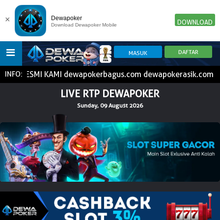
×
Dewapoker
DOWNLOAD
Download Dewapoker Mobile
 LINK RESMI KAMI dewapokerbagus.com dewapokerasik.com !
INFO:
HOME
LIVE RTP DEWAPOKER
Sunday, 09 August 2026
POKER
SLOT GAME
IDN E-LOTTERY
NEW
NEW
SPORTBOOK
LIVE CASINO
IDNLIVE
NEW
TOGEL
ESPORTS
ARCADE
NEW
NEW
NEW
TEMBAK IKAN
IDNRAFFLE
IDNTRADE