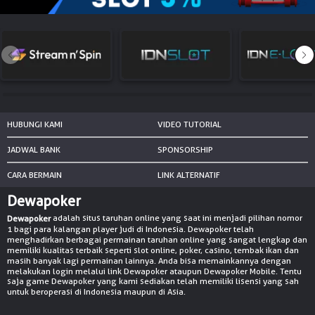
NEW
TANGKAS
RTP
DEPOSIT
WITHDRAW
HUBUNGI KAMI
VIDEO TUTORIAL
PROMOSI
JADWAL BANK
SPONSORSHIP
DOWNLOAD APLIKASI
CARA BERMAIN
LINK ALTERNATIF
Dewapoker
REFERRAL
adalah situs taruhan online yang saat ini menjadi pilihan nomor
Dewapoker
1 bagi para kalangan player judi di Indonesia. Dewapoker telah
JACKPOT
menghadirkan berbagai permainan taruhan online yang sangat lengkap dan
memiliki kualitas terbaik seperti slot online, poker, casino, tembak ikan dan
masih banyak lagi permainan lainnya. Anda bisa memainkannya dengan
VIP MEMBER
melakukan login melalui link Dewapoker ataupun Dewapoker Mobile. Tentu
saja game Dewapoker yang kami sediakan telah memiliki lisensi yang sah
untuk beroperasi di Indonesia maupun di Asia.
HUBUNGI KAMI