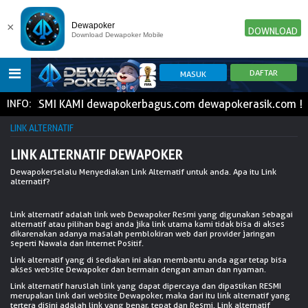
×
Dewapoker
DOWNLOAD
Download Dewapoker Mobile
LINK RESMI KAMI dewapokerbagus.com dewapokerasik.com !!!
INFO:
HOME
LINK ALTERNATIF
LINK ALTERNATIF DEWAPOKER
POKER
SLOT GAME
IDN E-LOTTERY
Dewapoker selalu Menyediakan Link Alternatif untuk anda. Apa itu Link
alternatif?
NEW
NEW
SPORTBOOK
LIVE CASINO
IDNLIVE
Link alternatif adalah link web Dewapoker Resmi yang digunakan sebagai
alternatif atau pilihan bagi anda jika link utama kami tidak bisa di akses
NEW
dikarenakan adanya masalah pemblokiran web dari provider jaringan
seperti Nawala dan Internet Positif.
TOGEL
ESPORTS
ARCADE
Link alternatif yang di sediakan ini akan membantu anda agar tetap bisa
akses website Dewapoker dan bermain dengan aman dan nyaman.
NEW
NEW
NEW
Link alternatif haruslah link yang dapat dipercaya dan dipastikan RESMI
merupakan link dari website Dewapoker, maka dari itu link alternatif yang
TEMBAK IKAN
IDNRAFFLE
IDNTRADE
tertera disini adalah link yang benar, tepat dan Resmi. Link alternatif